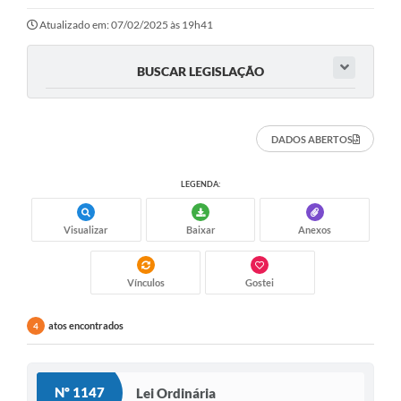
Doações
Atualizado em: 07/02/2025 às 19h41
Transparência
BUSCAR LEGISLAÇÃO
Ouvidoria
Notícias
DADOS ABERTOS
Legislação
LEGENDA:
Galeria de Fotos
Visualizar
Baixar
Anexos
Contratos
Audiências Públicas
Vínculos
Gostei
Arquivos para Download
atos encontrados
4
Contas Públicas
Licitação
Nº 1147
Lei Ordinária