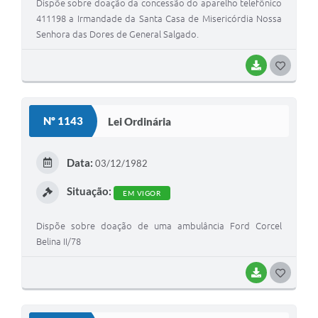
Dispõe sobre doação da concessão do aparelho telefônico
411198 a Irmandade da Santa Casa de Misericórdia Nossa
Senhora das Dores de General Salgado.
BAIXAR
G
O
S
Nº 1143
Lei Ordinária
T
E
Data:
03/12/1982
I
Situação:
EM VIGOR
Dispõe sobre doação de uma ambulância Ford Corcel
Belina II/78
BAIXAR
G
O
S