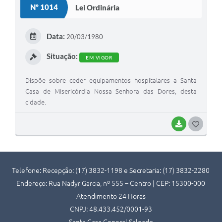
Nº 1014
Lei Ordinária
T
E
Data:
20/03/1980
I
Situação:
EM VIGOR
Dispõe sobre ceder equipamentos hospitalares a Santa
Casa de Misericórdia Nossa Senhora das Dores, desta
cidade.
BAIXAR
G
O
S
Telefone: Recepção: (17) 3832-1198 e Secretaria: (17) 3832-2280
T
Endereço: Rua Nadyr Garcia, nº 555 – Centro | CEP: 15300-000
E
Atendimento 24 Horas
I
CNPJ: 48.433.452/0001-93
Santa Casa General Salgado