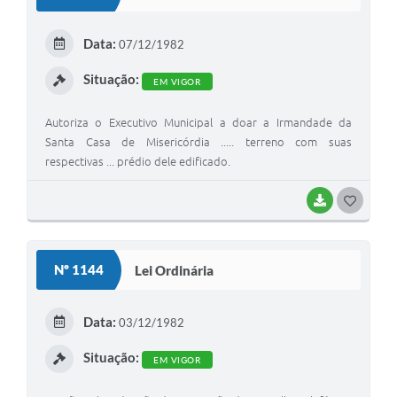
Links
Contato
Data:
07/12/1982
Situação:
EM VIGOR
Autoriza o Executivo Municipal a doar a Irmandade da
Santa Casa de Misericórdia ..... terreno com suas
respectivas ... prédio dele edificado.
BAIXAR
G
O
S
Nº 1144
Lei Ordinária
T
E
Data:
03/12/1982
I
Situação:
EM VIGOR