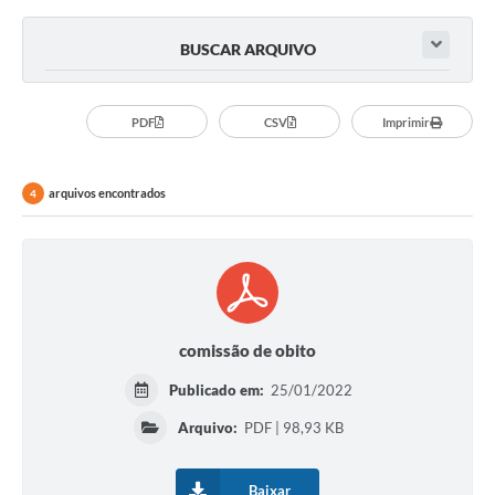
Doações
BUSCAR ARQUIVO
Transparência
Ouvidoria
PDF
CSV
Imprimir
Notícias
arquivos encontrados
4
Legislação
Galeria de Fotos
Contratos
Audiências Públicas
comissão de obito
Arquivos para Download
Publicado em:
25/01/2022
Contas Públicas
Arquivo:
PDF | 98,93 KB
Licitação
Baixar