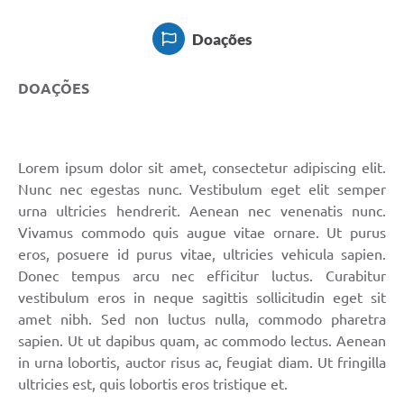
Doações
Doações
Transparência
DOAÇÕES
Ouvidoria
Notícias
Legislação
Lorem ipsum dolor sit amet, consectetur adipiscing elit.
Nunc nec egestas nunc. Vestibulum eget elit semper
Galeria de Fotos
urna ultricies hendrerit. Aenean nec venenatis nunc.
Vivamus commodo quis augue vitae ornare. Ut purus
Contratos
eros, posuere id purus vitae, ultricies vehicula sapien.
Audiências Públicas
Donec tempus arcu nec efficitur luctus. Curabitur
vestibulum eros in neque sagittis sollicitudin eget sit
Arquivos para Download
amet nibh. Sed non luctus nulla, commodo pharetra
sapien. Ut ut dapibus quam, ac commodo lectus. Aenean
Contas Públicas
in urna lobortis, auctor risus ac, feugiat diam. Ut fringilla
Licitação
ultricies est, quis lobortis eros tristique et.