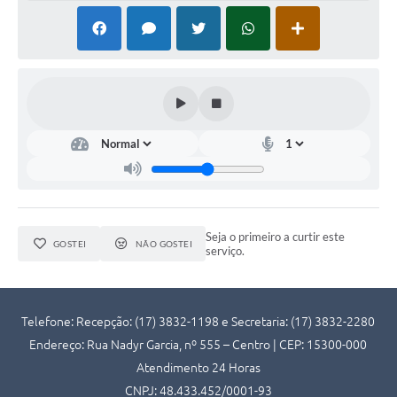
Seja o primeiro a curtir este
GOSTEI
NÃO GOSTEI
serviço.
Telefone: Recepção: (17) 3832-1198 e Secretaria: (17) 3832-2280
Endereço: Rua Nadyr Garcia, nº 555 – Centro | CEP: 15300-000
Atendimento 24 Horas
CNPJ: 48.433.452/0001-93