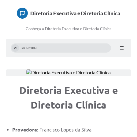
Doações
Diretoria Executiva e Diretoria Clínica
Transparência
Conheça a Diretoria Executiva e Diretoria Clínica
Ouvidoria
Notícias
PRINCIPAL
Legislação
Galeria de Fotos
Contratos
Diretoria Executiva e
Audiências Públicas
Diretoria Clínica
Arquivos para Download
Contas Públicas
Licitação
Provedora
: Francisco Lopes da Silva