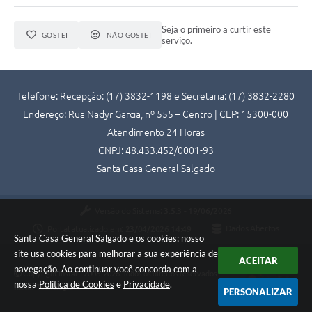
Seja o primeiro a curtir este
GOSTEI
NÃO GOSTEI
serviço.
Telefone: Recepção: (17) 3832-1198 e Secretaria: (17) 3832-2280
Endereço: Rua Nadyr Garcia, nº 555 – Centro | CEP: 15300-000
Atendimento 24 Horas
CNPJ: 48.433.452/0001-93
Santa Casa General Salgado
Versão do Sistema:
3.5.3 - 19/06/2026
Portal atualizado em:
23/04/2026 14:49
Dados Abertos
Santa Casa General Salgado e os cookies: nosso
site usa cookies para melhorar a sua experiência de
ACEITAR
navegação. Ao continuar você concorda com a
Copyright Instar - 2006-2026. Todos os direitos reservados -
nossa
Política de Cookies
e
Privacidade
.
Instar Tecnologia
PERSONALIZAR