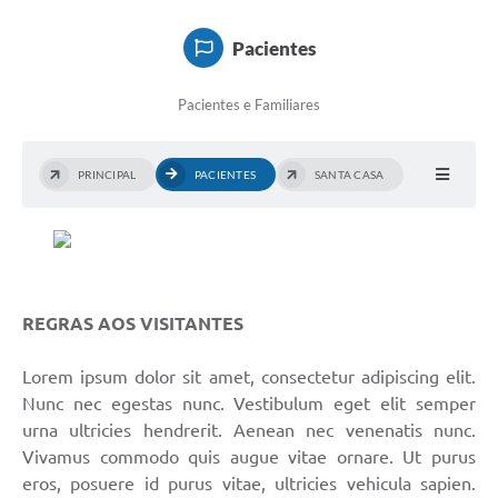
Doações
Pacientes
Transparência
Pacientes e Familiares
Ouvidoria
Notícias
PRINCIPAL
PACIENTES
SANTA CASA
Legislação
Galeria de Fotos
Contratos
REGRAS AOS VISITANTES
Audiências Públicas
Lorem ipsum dolor sit amet, consectetur adipiscing elit.
Arquivos para Download
Nunc nec egestas nunc. Vestibulum eget elit semper
Contas Públicas
urna ultricies hendrerit. Aenean nec venenatis nunc.
Vivamus commodo quis augue vitae ornare. Ut purus
Licitação
eros, posuere id purus vitae, ultricies vehicula sapien.