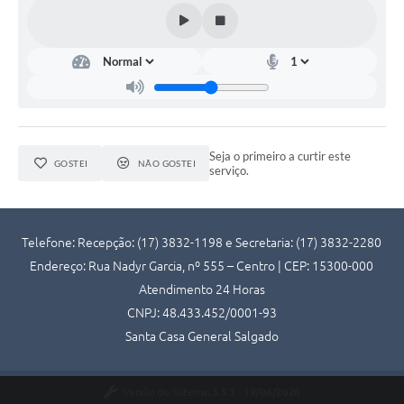
Seja o primeiro a curtir este
GOSTEI
NÃO GOSTEI
serviço.
Telefone: Recepção: (17) 3832-1198 e Secretaria: (17) 3832-2280
Endereço: Rua Nadyr Garcia, nº 555 – Centro | CEP: 15300-000
Atendimento 24 Horas
CNPJ: 48.433.452/0001-93
Santa Casa General Salgado
Versão do Sistema:
3.5.3 - 19/06/2026