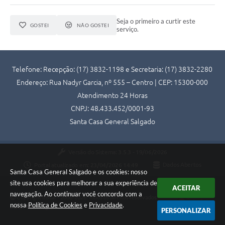
Seja o primeiro a curtir este
GOSTEI
NÃO GOSTEI
serviço.
Telefone: Recepção: (17) 3832-1198 e Secretaria: (17) 3832-2280
Endereço: Rua Nadyr Garcia, nº 555 – Centro | CEP: 15300-000
Atendimento 24 Horas
CNPJ: 48.433.452/0001-93
Santa Casa General Salgado
Versão do Sistema:
3.5.3 - 19/06/2026
Portal atualizado em:
23/04/2026 14:49
Dados Abertos
Santa Casa General Salgado e os cookies: nosso
site usa cookies para melhorar a sua experiência de
ACEITAR
navegação. Ao continuar você concorda com a
Copyright Instar - 2006-2026. Todos os direitos reservados -
nossa
Política de Cookies
e
Privacidade
.
Instar Tecnologia
PERSONALIZAR