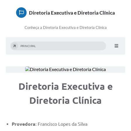
Doações
Diretoria Executiva e Diretoria Clínica
Transparência
Conheça a Diretoria Executiva e Diretoria Clínica
Ouvidoria
Notícias
PRINCIPAL
Legislação
Galeria de Fotos
Contratos
Diretoria Executiva e
Audiências Públicas
Diretoria Clínica
Arquivos para Download
Contas Públicas
Licitação
Provedora
: Francisco Lopes da Silva