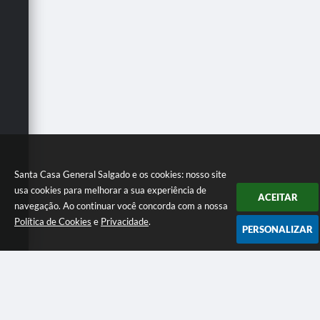
Santa Casa General Salgado e os cookies: nosso site
usa cookies para melhorar a sua experiência de
ACEITAR
navegação. Ao continuar você concorda com a nossa
Política de Cookies
e
Privacidade
.
PERSONALIZAR
Telefone: Recepção: (17) 3832-1198 e Secretaria: (17) 3832-
2280