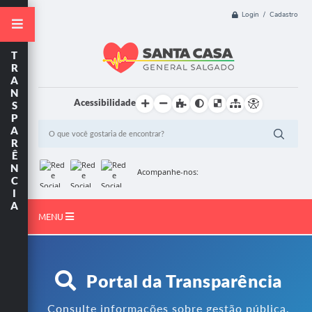
Login / Cadastro
T
R
A
N
Acessibilidade
S
P
A
R
Ê
N
Acompanhe-nos:
C
I
A
MENU
Início
Resultado de Exame
Portal da Transparência
Institucional
Consulte informações sobre gestão pública,