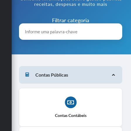
receitas, despesas e muito mais
Doações
Transparência
Filtrar categoria
Ouvidoria
Notícias
Legislação
Galeria de Fotos
Contas Públicas
Contratos
Audiências Públicas
Arquivos para Download
Contas Públicas
Contas Contábeis
Licitação