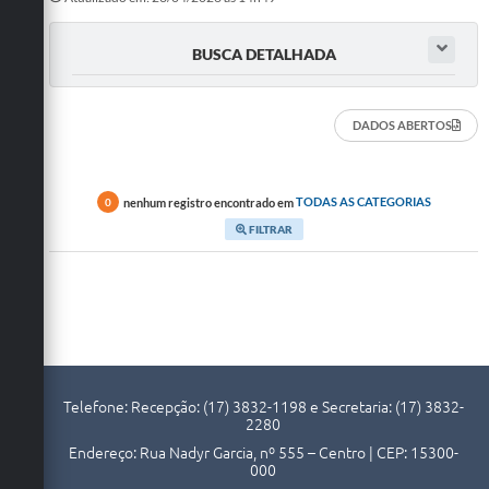
Doações
BUSCA DETALHADA
Transparência
Ouvidoria
DADOS ABERTOS
Notícias
Legislação
nenhum registro encontrado em
TODAS AS CATEGORIAS
0
FILTRAR
Galeria de Fotos
Contratos
Audiências Públicas
Arquivos para Download
Telefone: Recepção: (17) 3832-1198 e Secretaria: (17) 3832-
Contas Públicas
2280
Endereço: Rua Nadyr Garcia, nº 555 – Centro | CEP: 15300-
Licitação
000