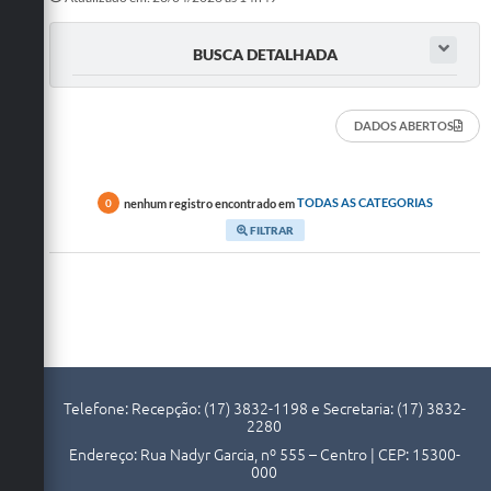
Doações
BUSCA DETALHADA
Transparência
Ouvidoria
DADOS ABERTOS
Notícias
Legislação
nenhum registro encontrado em
TODAS AS CATEGORIAS
0
FILTRAR
Galeria de Fotos
Contratos
Audiências Públicas
Arquivos para Download
Telefone: Recepção: (17) 3832-1198 e Secretaria: (17) 3832-
Contas Públicas
2280
Endereço: Rua Nadyr Garcia, nº 555 – Centro | CEP: 15300-
Licitação
000