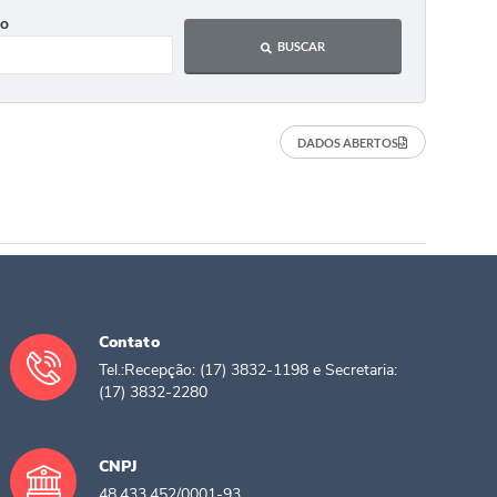
o
BUSCAR
DADOS ABERTOS
Contato
Tel.:Recepção: (17) 3832-1198 e Secretaria:
(17) 3832-2280
contato@santacasags.com.br
CNPJ
48.433.452/0001-93