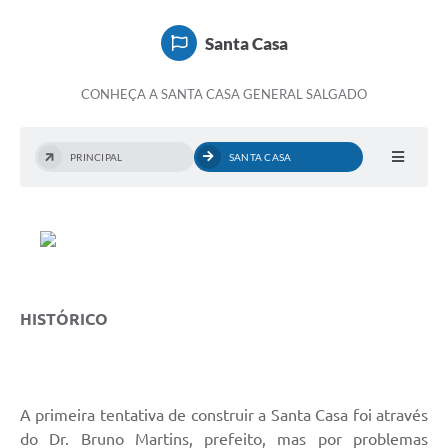
Doações
Santa Casa
Transparência
CONHEÇA A SANTA CASA GENERAL SALGADO
Ouvidoria
Notícias
PRINCIPAL
SANTA CASA
Legislação
Galeria de Fotos
Contratos
Audiências Públicas
HISTÓRICO
Arquivos para Download
Contas Públicas
A primeira tentativa de construir a Santa Casa foi através
Licitação
do Dr. Bruno Martins, prefeito, mas por problemas