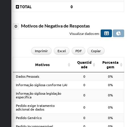
TOTAL
0
Motivos de Negativa de Respostas
Visualizar dados em:
Imprimir
Excel
PDF
Copiar
Quantid
Porcenta
Motivos
ade
gem
Dados Pessoais
0
0%
Informação sigilosa conforme LAI
0
0%
Informação sigilosa legislação
0
0%
específica
Pedido exige tratamento
0
0%
adicional de dados
Pedido Genérico
0
0%
Pedido Incompreensível
0
0%