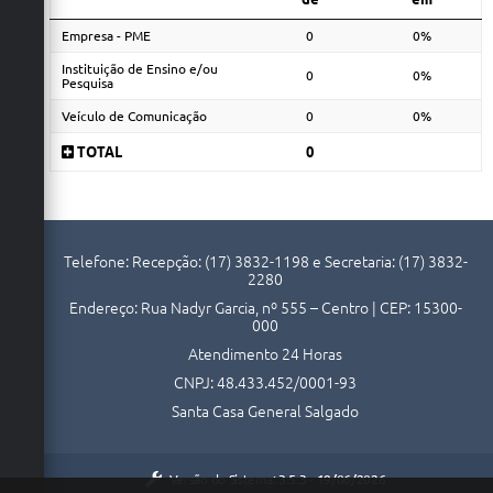
Empresa - PME
0
0%
Instituição de Ensino e/ou
0
0%
Pesquisa
Veículo de Comunicação
0
0%
TOTAL
0
Telefone: Recepção: (17) 3832-1198 e Secretaria: (17) 3832-
2280
Endereço: Rua Nadyr Garcia, nº 555 – Centro | CEP: 15300-
000
Atendimento 24 Horas
CNPJ: 48.433.452/0001-93
Santa Casa General Salgado
Versão do Sistema:
3.5.3 - 19/06/2026