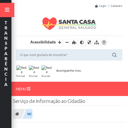
Login / Cadastro
T
R
A
N
Acessibilidade
S
P
A
R
Ê
N
Acompanhe-nos:
C
I
A
MENU
Serviço de Informação ao Cidadão
Início
Resultado de Exame
SIC
Institucional