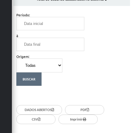
Links
Contato
Período:
à
Origem:
DADOS ABERTOS
PDF
CSV
Imprimir