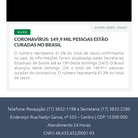
26 MAI 2020 - 11h41
SAÚDE
CORONAVÍRUS: 149,9 MIL PESSOAS ESTÃO
CURADAS NO BRASIL
O número representa 41,3% do total de casos confirmados
no país. As informações foram atualizadas pelas Secretarias
Estaduais de Saúde até as 19h deste domingo (24/5) O Brasil
alcançou neste domingo (24) o total de 149.911 pessoas
curadas do coronavírus. O número representa 41,3% do total
de casos...
Telefone: Recepção: (17) 3832-1198 e Secretaria: (17) 3832-2280
Endereço: Rua Nadyr Garcia, nº 555 – Centro | CEP: 15300-000
Atendimento 24 Horas
CNPJ: 48.433.452/0001-93