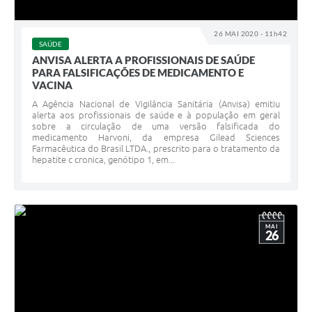
26 MAI 2020 - 11h42
SAÚDE
ANVISA ALERTA A PROFISSIONAIS DE SAÚDE
PARA FALSIFICAÇÕES DE MEDICAMENTO E
VACINA
A Agência Nacional de Vigilância Sanitária (Anvisa) emitiu
alerta aos profissionais de saúde e à população em geral
sobre a circulação de uma versão falsificada do
medicamento Harvoni, da empresa Gilead Sciences
Farmacêutica do Brasil LTDA., prescrito para o tratamento da
hepatite c cronica, genótipo 1, em...
MAI
26