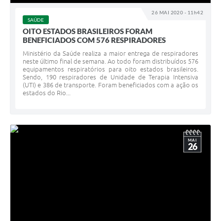
26 MAI 2020 - 11h42
SAÚDE
OITO ESTADOS BRASILEIROS FORAM
BENEFICIADOS COM 576 RESPIRADORES
Ministério da Saúde realiza a maior entrega de respiradores
neste último final de semana. Ao todo foram distribuídos 576
equipamentos respiratórios para oito estados brasileiros.
Sendo, 190 respiradores de Unidade de Terapia Intensiva
(UTI) e 386 de transporte. Foram beneficiados com a ação os
estados do Rio...
MAI
26