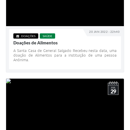
20 JAN 2022 - 22h40
DOAÇÕES
SAÚDE
Doações de Alimentos
A Santa Casa de General Salgado Recebeu nesta data, uma
doação de Alimentos para a instituição de uma pessoa
Anônima.
JUL
29