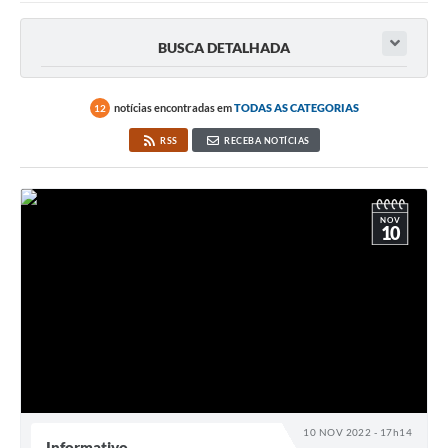
Doações
BUSCA DETALHADA
Transparência
Ouvidoria
notícias encontradas em
TODAS AS CATEGORIAS
12
RSS
RECEBA NOTÍCIAS
Notícias
Legislação
Galeria de Fotos
NOV
10
Contratos
Audiências Públicas
Arquivos para Download
Contas Públicas
Licitação
10 NOV 2022 - 17h14
Informativo